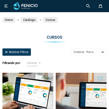

Home
Catálogo
Cursos
CURSOS
Recomendados
Filtrando por:
Cursos
12 clases: Este año
sumamos dos clases
Si ya utilizás (o utilizaste) la
Modalidad: 100% Online (Vía
plataforma Fenicio, y querés
Zoom)
certificarte como Operador
Próximo inicio: martes 4 de
Fenicio, podés inscribirte para
agosto de 2026
rendir únicamente el examen
Finalización del curso y fecha
y validar tus conocimientos.
de examen: martes 15 de
50% OFF para clientes de